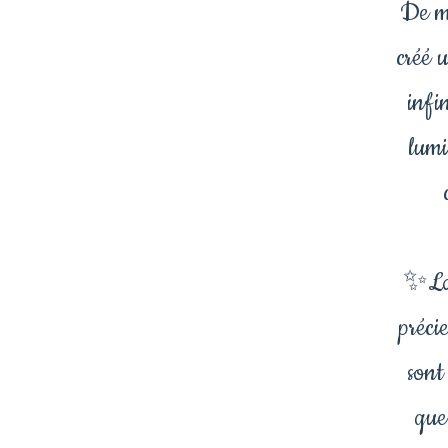
De me
créé 
infi
lumi
✨La 
précie
sont
que