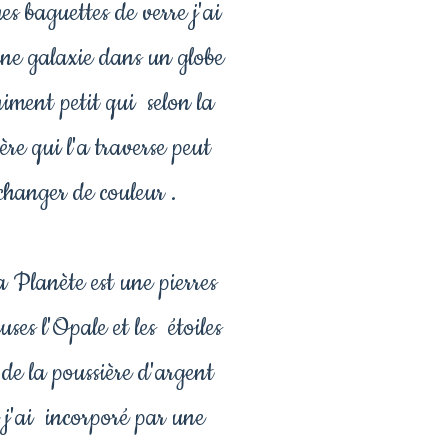
s baguettes de verre j'ai
une galaxie dans un globe
niment petit qui selon la
ère qui l'a traverse peut
changer de couleur .
Planète est une pierres
uses l'Opale et les étoiles
 de la poussière d'argent
 j'ai incorporé par une