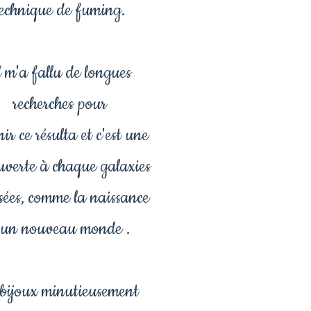
technique de fuming.
l m'a fallu de longues
recherches pour
ir ce résulta et c'est une
uverte à chaque galaxies
isées, comme la naissance
'un nouveau monde .
 bijoux minutieusement