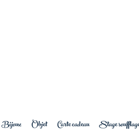
Bijoux
Objet
Carte cadeau
Stage soufflage