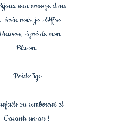
ijoux sera envoyé dans
 écrin noir, je t'Offre
Univers, signé de mon
Blason.
Poids:3gr
isfaits ou remboursé et
Garanti un an !