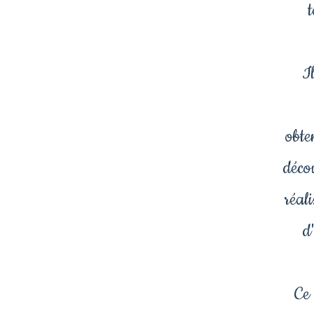
I
obten
déco
réal
d
Ce