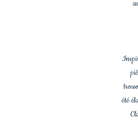
a
Inspir
pi
trouv
été é
Cl