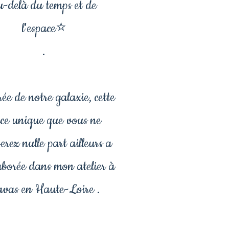
u-delà du temps et de
l'espace⭐
.
ée de notre galaxie, cette
èce unique que vous ne
erez nulle part ailleurs a
laborée dans mon atelier à
avas en Haute-Loire .