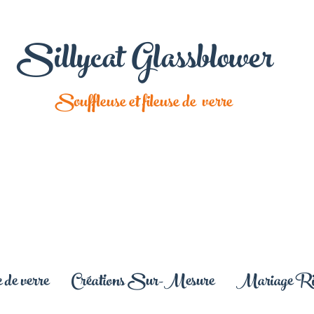
Sillycat Glassblower
Souffleuse et fileuse de verre
 de verre
Créations Sur-Mesure
Mariage Rit