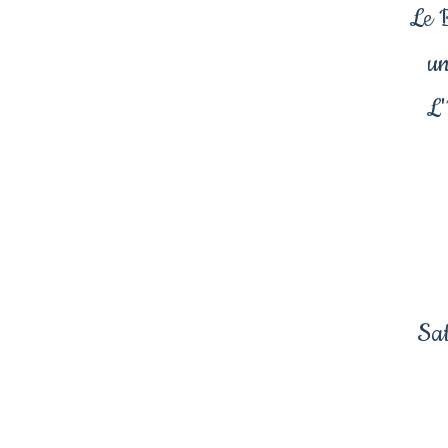
Le B
un
L'
Sat