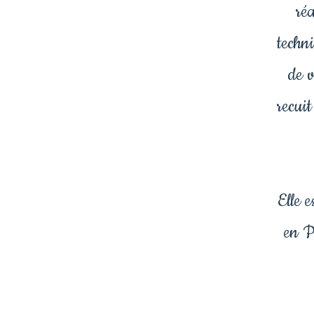
ré
techni
de 
recui
Elle 
en P