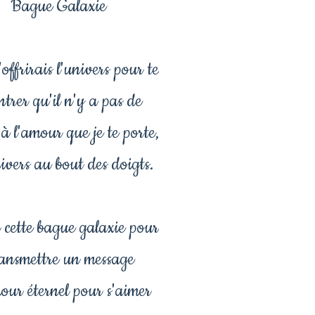
Bague Galaxie
offrirais l'univers pour te
trer qu'il n'y a pas de
 à l'amour que je te porte,
vers au bout des doigts.
r cette bague galaxie pour
ransmettre un message
our éternel pour s'aimer