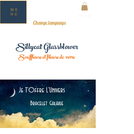
ME
NU
MY CART
Change language
Sillycat Glassblower
Souffleuse et fileuse de verre
Je T'Offre L'Univers
Bracelet Galaxie