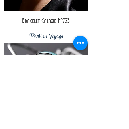
Bracelet Galaxie N°723
Parti en Voyage
Bracelet unisexe galaxie N°650