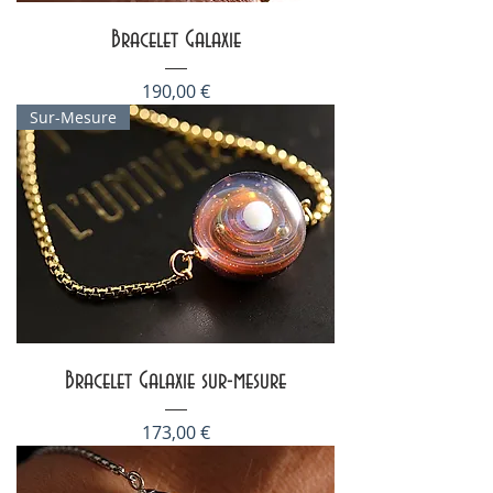
Bracelet Galaxie
Prix
190,00 €
Sur-Mesure
Bracelet Galaxie sur-mesure
Prix
173,00 €