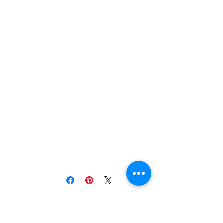
bracelet créateur lyon ,
made in lyon , bijoux
lyon , bijoux créateur ,
galaxie , univers, bijoux
galaxie , bijoux
galactique