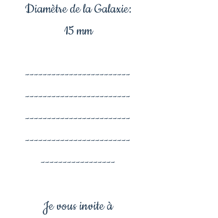
Diamètre de la Galaxie:
15 mm
------------------------
------------------------
------------------------
------------------------
-----------------
Je vous invite à