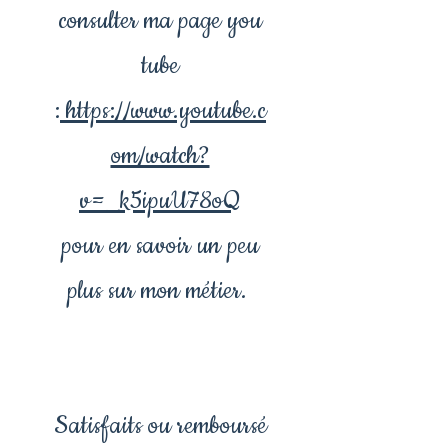
consulter ma page you
tube
:
https://www.youtube.c
om/watch?
v=_k5ipuU78oQ
pour en savoir un peu
plus sur mon métier.
Satisfaits ou remboursé