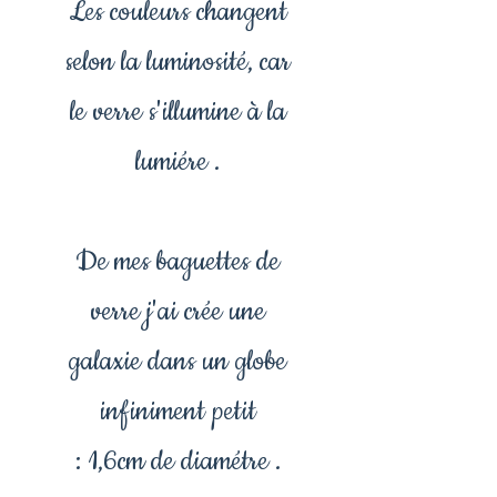
Les couleurs changent
selon la luminosité, car
le verre s'illumine à la
lumiére .
De mes baguettes de
verre j'ai crée une
galaxie dans un globe
infiniment petit
: 1,6cm de diamétre .