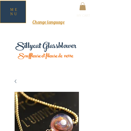
ME
NU
MY CART
Change language
Sillycat Glassblower
Souffleuse et fileuse de verre