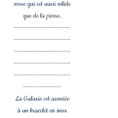
verre qui est aussi solide
que de la pierre.
------------------------
------------------------
------------------------
------------------------
------------------------
----------------
La Galaxie est associée
à un bracelet en inox