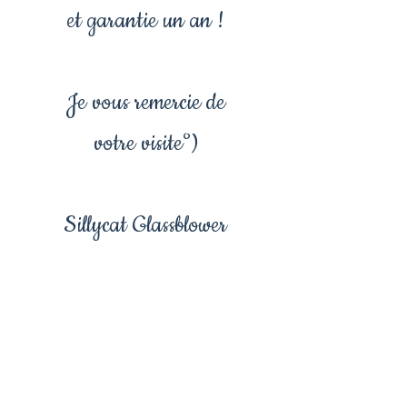
et garantie un an !
Je vous remercie de
votre visite°)
Sillycat Glassblower
Bracelet Galaxie,
Bracelet univers ,
bracelet créateur ,