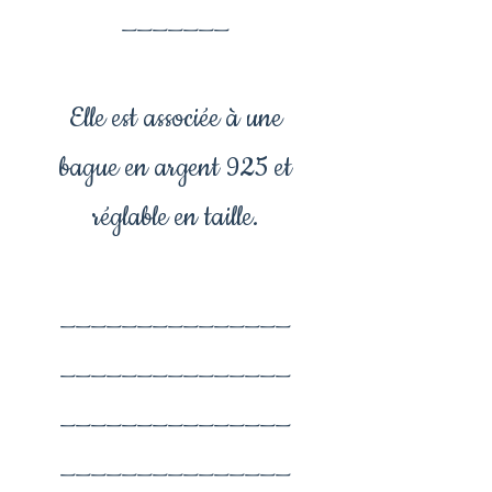
_______
Elle est associée à une
bague en argent 925 et
réglable en taille.
_______________
_______________
_______________
_______________