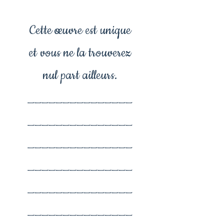
Cette œuvre est unique
et vous ne la trouverez
nul part ailleurs.
_______________
_______________
_______________
_______________
_______________
_______________