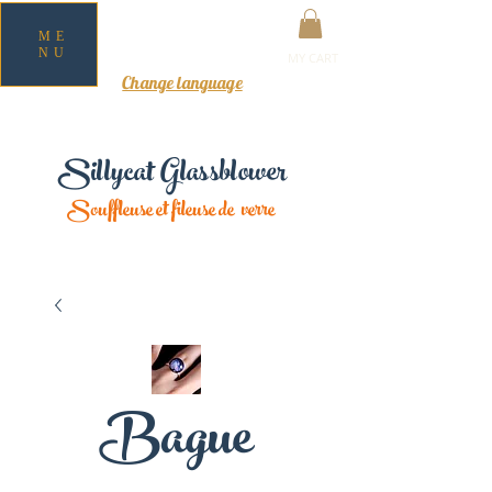
ME
NU
MY CART
Change language
Sillycat Glassblower
Souffleuse et fileuse de verre
Bague