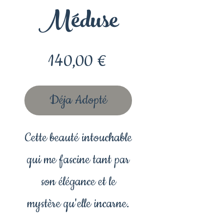
Méduse
Prix
140,00 €
Déja Adopté
Cette beauté intouchable
qui me fascine tant par
son élégance et le
mystère qu'elle incarne.