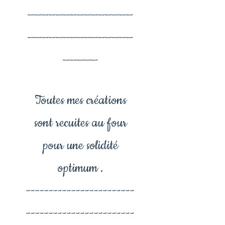
_______________
_______________
_____
Toutes mes créations
sont recuites au four
pour une solidité
optimum .
------------------------
------------------------