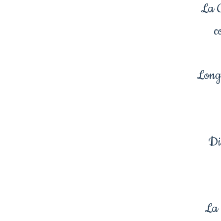
La G
c
Longu
Di
La 