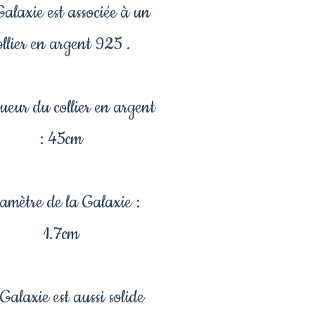
alaxie est associée à un
ollier en argent 925 .
eur du collier en argent
: 45cm
amètre de la Galaxie :
1.7cm
Galaxie est aussi solide