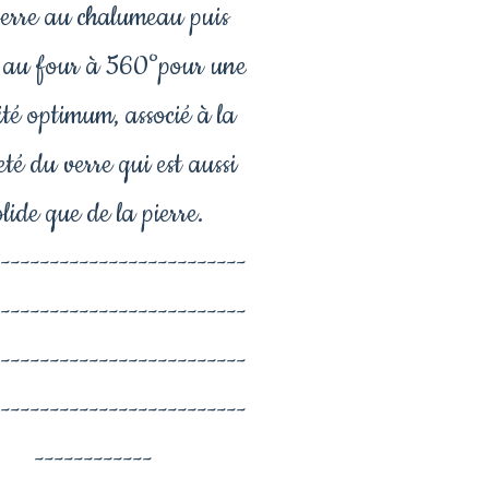
verre au chalumeau puis
t au four à 560°pour une
ité optimum, associé à la
eté du verre qui est aussi
olide que de la pierre.
--------------------------
--------------------------
--------------------------
--------------------------
------------