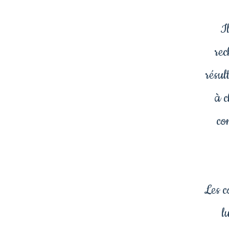
I
rec
résul
à c
co
Les c
l