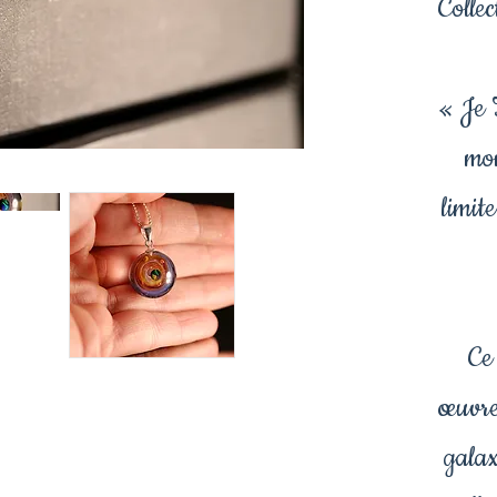
Collec
« Je 
mon
limit
Ce 
œuvre
galax