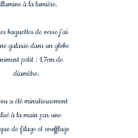
'illumine à la lumière.
s baguettes de verre j'ai
une galaxie dans un globe
iniment petit : 1,7cm de
diamètre.
jou a été minutieusement
alisé à la main par une
que de filage et soufflage