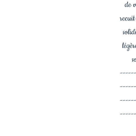
de 
recui
solid
légèr
s
-----
-----
-----
-----