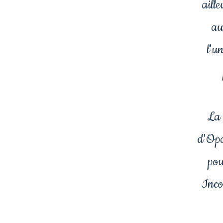
aill
au
l'u
La 
d'Opal
pou
Inco