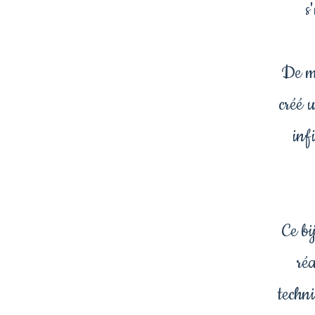
s
De me
créé 
inf
Ce bi
ré
techni