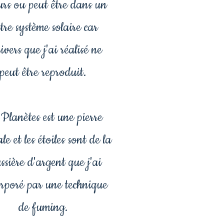
eurs ou peut être dans un
tre système solaire car
nivers que j'ai réalisé ne
peut être reproduit.
Planètes est une pierre
e et les étoiles sont de la
ssière d'argent que j'ai
rporé par une technique
de fuming.