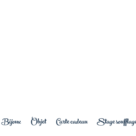
Bijoux
Objet
Carte cadeau
Stage soufflage