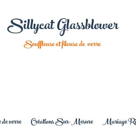
Sillycat Glassblower
Souffleuse et fileuse de verre
 de verre
Créations Sur-Mesure
Mariage Rit