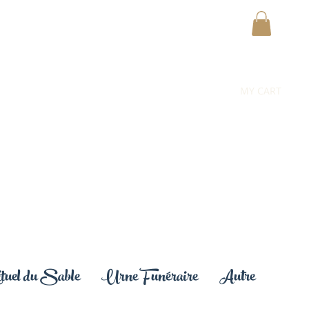
MY CART
uel du Sable
Urne Funéraire
Autre