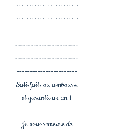
------------------------
------------------------
------------------------
------------------------
------------------------
-----------------------
Satisfaits ou remboursé
et garantit un an !
Je vous remercie de