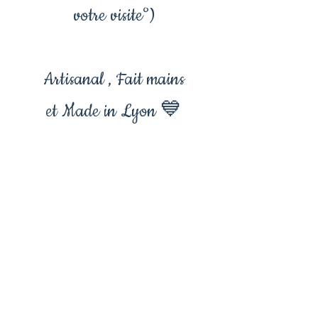
votre visite°)
Artisanal , Fait mains
et Made in Lyon 💙
Collier galaxie, bijoux
galactique , galaxie ,
collier univer, univers ,
cosmos , voie lactée ,