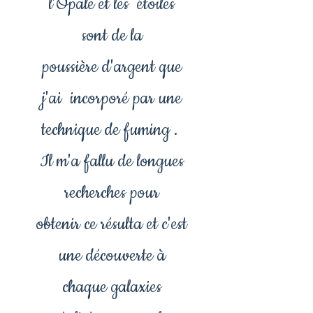
l'Opale et les étoiles
sont de la
poussière d'argent que
j'ai incorporé par une
technique de fuming .
Il m'a fallu de longues
recherches pour
obtenir ce résulta et c'est
une découverte à
chaque galaxies