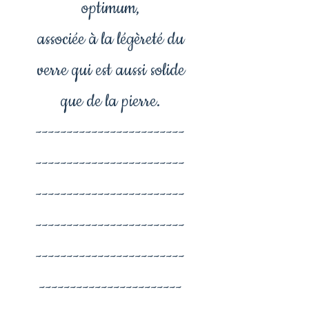
optimum,
associée à la légèreté du
verre qui est aussi solide
que de la pierre.
------------------------
------------------------
------------------------
------------------------
------------------------
-----------------------