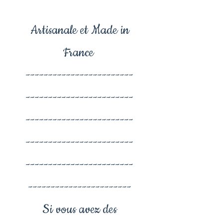
Artisanale et Made in
France
------------------------
------------------------
------------------------
------------------------
------------------------
-----------------------
Si vous avez des