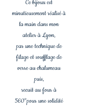
Ce bijoux est
minutieusement réalisé à
la main dans mon
atelier à Lyon,
par une technique de
filage et soufflage de
verre au chalumeau
puis,
recuit au four à
560°pour une solidité