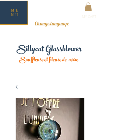
ME
NU
MY CART
Change language
Sillycat Glassblower
Souffleuse et fileuse de verre