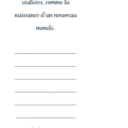
réalisées, comme la
naissance d'un nouveau
monde.
------------------------
------------------------
------------------------
------------------------
------------------------
-----------------------