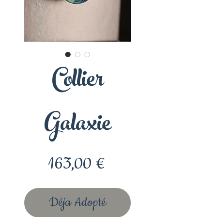
Collier
Galaxie
Prix
163,00 €
Déja Adopté