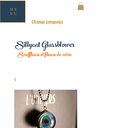
ME
NU
MY CART
Change language
Sillycat Glassblower
Souffleuse et fileuse de verre