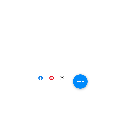
univers , collier
galactique, bijoux voie
lactée, cosmos, space ,
collier en verre galaxie,
bijoux en verre galaxie