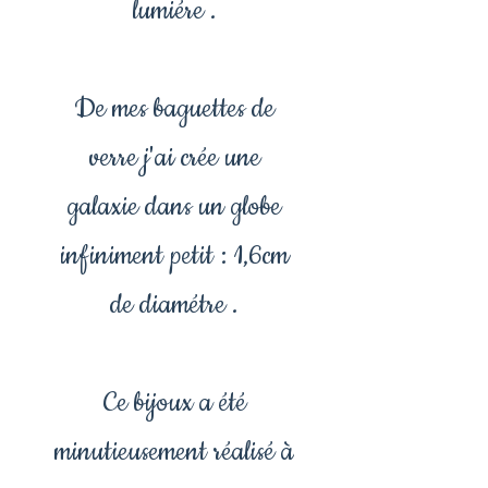
lumiére .
De mes baguettes de
verre j'ai crée une
galaxie dans un globe
infiniment petit : 1,6cm
de diamétre .
Ce bijoux a été
minutieusement réalisé à