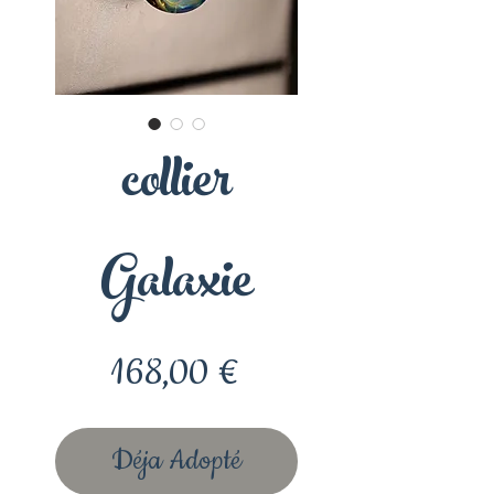
collier
Galaxie
Prix
168,00 €
Déja Adopté