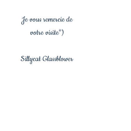
Je vous remercie de
votre visite°)
Sillycat Glassblower
Collier galaxie, galaxie,
bijoux galaxie, bijoux
univers, pendentif
galaxie, pendentife