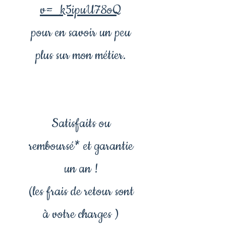
v=_k5ipuU78oQ
pour en savoir un peu
plus sur mon métier.
Satisfaits ou
remboursé* et garantie
un an !
(les frais de retour sont
à votre charges )