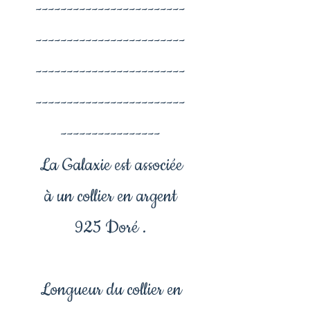
------------------------
------------------------
------------------------
------------------------
----------------
La Galaxie est associée
à un collier en argent
925 Doré .
Longueur du collier en