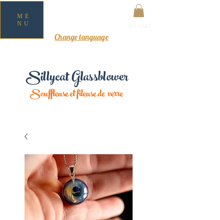
ME
NU
MY CART
Change language
Sillycat Glassblower
Souffleuse et fileuse de verre