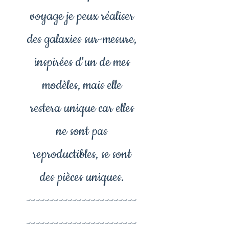
voyage je peux réaliser
des galaxies sur-mesure,
inspirées d'un de mes
modèles, mais elle
restera unique car elles
ne sont pas
reproductibles, se sont
des pièces uniques.
------------------------
------------------------