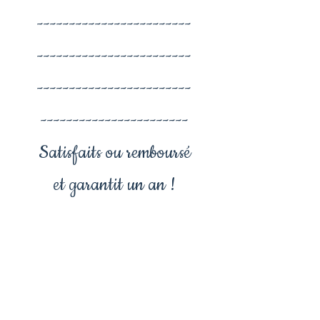
------------------------
------------------------
------------------------
-----------------------
Satisfaits ou remboursé
et garantit un an !
collier galaxie , bijoux
lyon , collier galactique ,
bijoux galaxie, univers ,