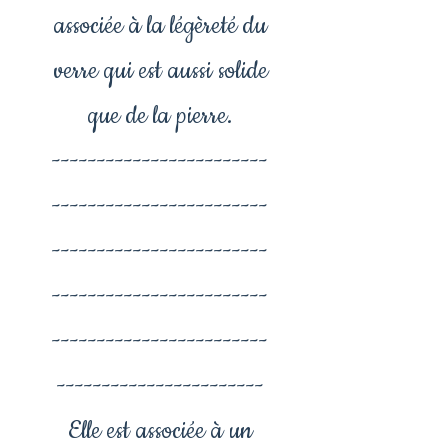
associée à la légèreté du
verre qui est aussi solide
que de la pierre.
------------------------
------------------------
------------------------
------------------------
------------------------
-----------------------
Elle est associée à un