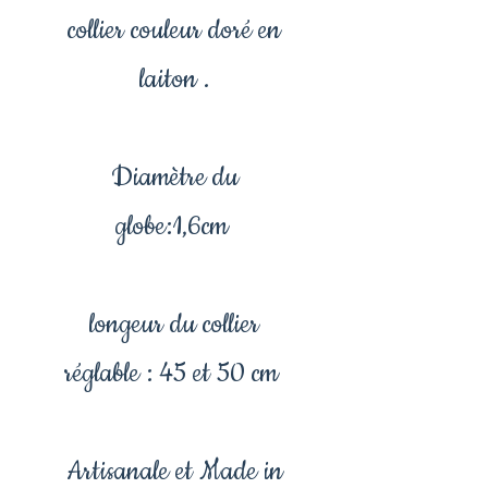
collier couleur doré en
laiton .
Diamètre du
globe:1,6cm
longeur du collier
réglable : 45 et 50 cm
Artisanale et Made in