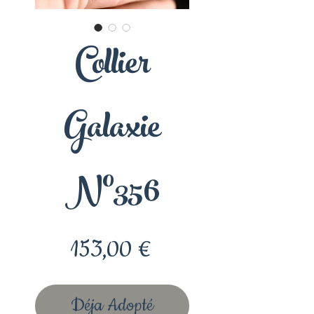
Collier
Galaxie
N°356
Prix
153,00 €
Déja Adopté