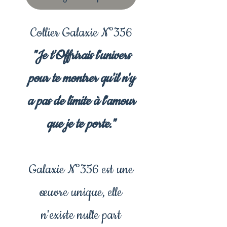
Collier Galaxie N°356
"Je t'Offrirais l'univers
pour te montrer qu'il n'y
a pas de limite à l'amour
que je te porte."
Galaxie N°356 est une
œuvre unique, elle
n'existe nulle part