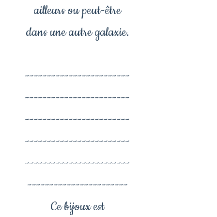
ailleurs ou peut-être
dans une autre galaxie.
------------------------
------------------------
------------------------
------------------------
------------------------
-----------------------
Ce bijoux est