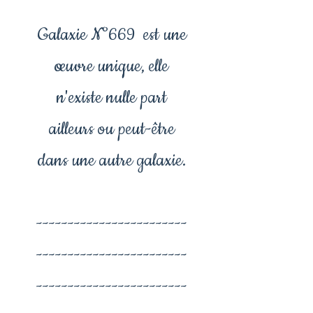
Galaxie N°669 est une
œuvre unique, elle
n'existe nulle part
ailleurs ou peut-être
dans une autre galaxie.
------------------------
------------------------
------------------------