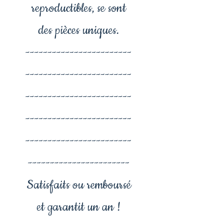
reproductibles, se sont
des pièces uniques.
------------------------
------------------------
------------------------
------------------------
------------------------
-----------------------
Satisfaits ou remboursé
et garantit un an !