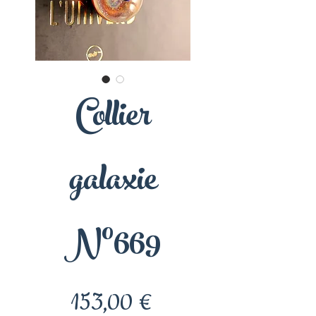
Collier
galaxie
N°669
Prix
153,00 €