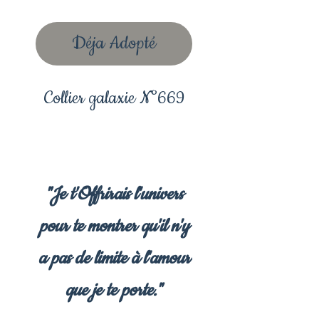
Déja Adopté
Collier galaxie N°669
"Je t'Offrirais l'univers
pour te montrer qu'il n'y
a pas de limite à l'amour
que je te porte."