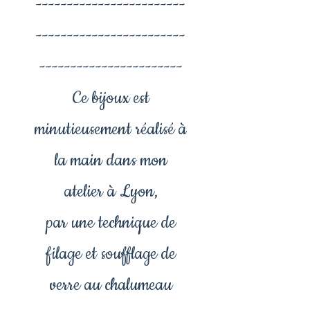
------------------------
------------------------
-----------------------
Ce bijoux est
minutieusement réalisé à
la main dans mon
atelier à Lyon,
par une technique de
filage et soufflage de
verre au chalumeau