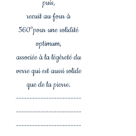
puis,
recuit au four à
560°pour une solidité
optimum,
associée à la légèreté du
verre qui est aussi solide
que de la pierre.
------------------------
------------------------
------------------------