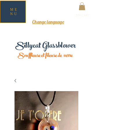
ME
NU
MY CART
Change language
Sillycat Glassblower
Souffleuse et fileuse de verre