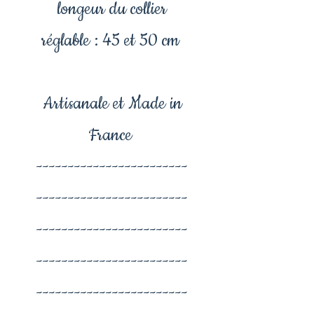
longeur du collier
réglable : 45 et 50 cm
Artisanale et Made in
France
------------------------
------------------------
------------------------
------------------------
------------------------