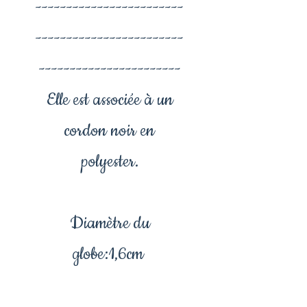
------------------------
------------------------
-----------------------
Elle est associée à un
cordon noir en
polyester.
Diamètre du
globe:1,6cm