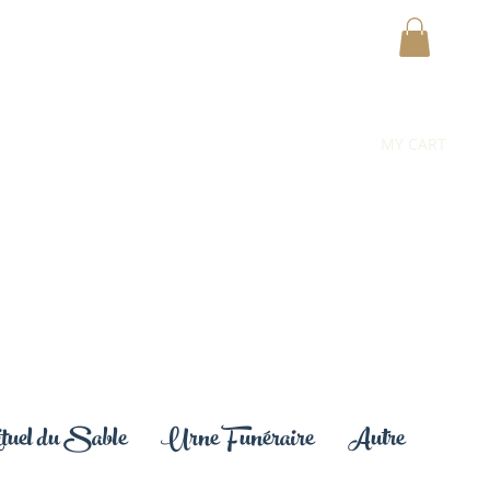
MY CART
uel du Sable
Urne Funéraire
Autre