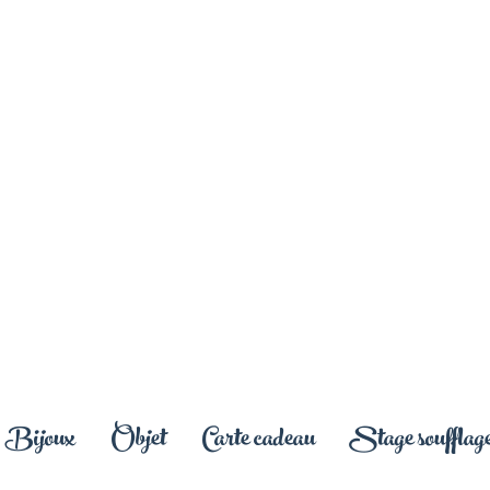
Bijoux
Objet
Carte cadeau
Stage soufflage