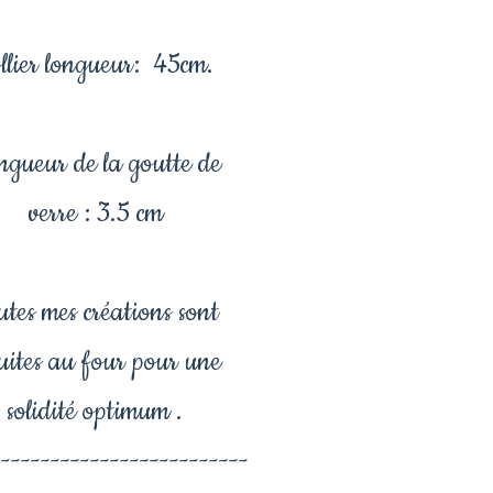
llier longueur: 45cm.
gueur de la goutte de
verre : 3.5 cm
utes mes créations sont
uites au four pour une
solidité optimum .
--------------------------