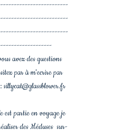
--------------------------
--------------------------
--------------------------
-------------------
vous avez des questions
sitez par à m'ecrire par
: sillycat@glassblower.fr
le est partie en voyage je
réaliser des Méduses sur-