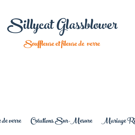
Sillycat Glassblower
Souffleuse et fileuse de verre
 de verre
Créations Sur-Mesure
Mariage Rit