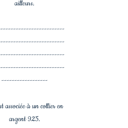
ailleurs.
--------------------------
--------------------------
--------------------------
--------------------------
------------------
est associée à un collier en
argent 925.