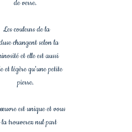
de verre.
Les couleurs de la
duse changent selon la
inosité et elle est aussi
de et légère qu'une petite
pierre.
 œuvre est unique et vous
 la trouverez nul part