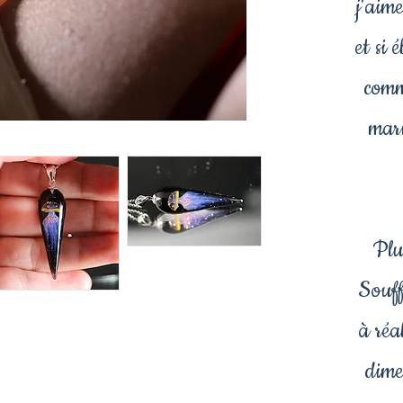
j'aim
et si
comm
mari
Plus
Souff
à réa
dime