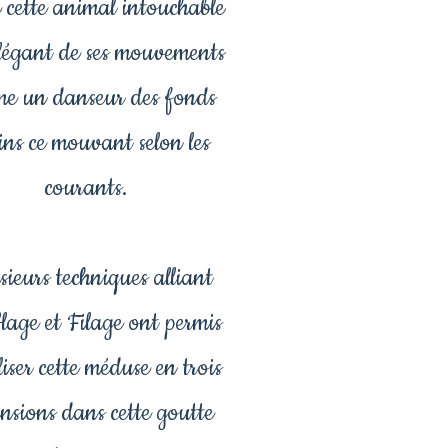
e cette animal intouchable
 élégant de ses mouvements
e un danseur des fonds
ns ce mouvant selon les
courants.
ieurs techniques alliant
lage et Filage ont permis
liser cette méduse en trois
nsions dans cette goutte