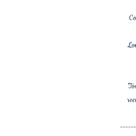
Co
Lon
To
rec
-----