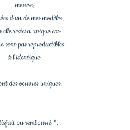
mesure,
rées d'un de mes modèles,
 elle restera unique car
 ne sont pas reproductibles
à l'identique.
ont des oeuvres uniques.
isfait ou remboursé *.