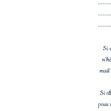
-----
-----
-----
Si 
n'hé
mail 
Si el
peux 