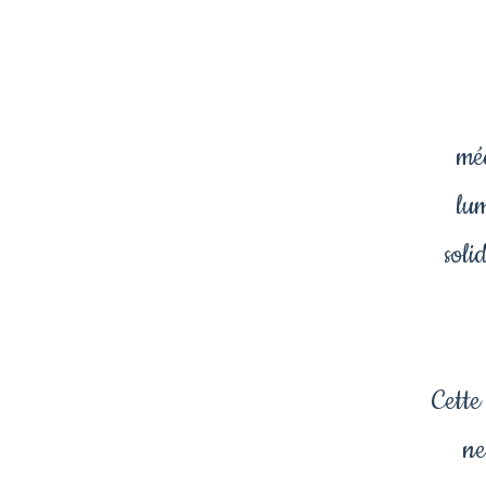
mé
lum
soli
Cette
ne