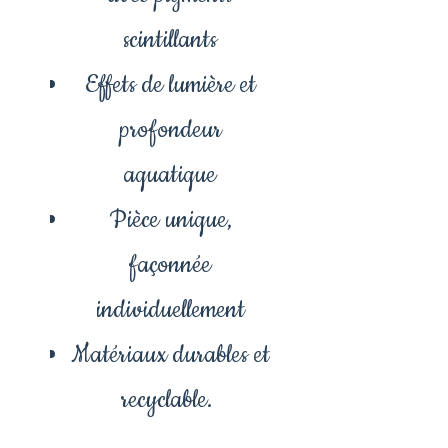
scintillants
Effets de lumière et
profondeur
aquatique
Pièce unique,
façonnée
individuellement
Matériaux durables et
recyclable.