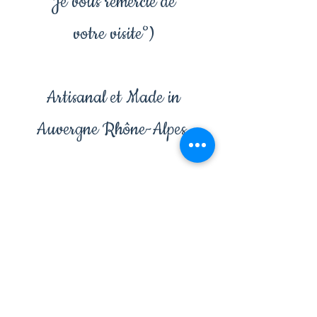
Je vous remercie de
votre visite°)
Artisanal et Made in
Auvergne Rhône-Alpes.
🔒 Paiement sécurisé ·
🚚 Livraison rapide &
suivie