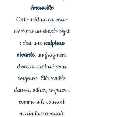
émerveille
Cette méduse en verre
n’est pas un simple objet
: c’est une
sculpture
vivante
, un fragment
d’océan capturé pour
toujours. Elle semble
danser, vibrer, respirer…
comme si le courant
marin la traversait