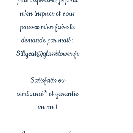
plus disponible, je peux
m'en inspirer et vous
pouvez m'en faire la
demande par mail :
Sillycat@glassblower.fr
Satisfaits ou
remboursé* et garantie
un an !