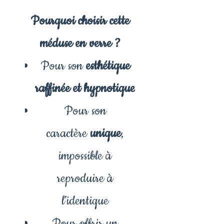
Pourquoi choisir cette
méduse en verre ?
Pour son
esthétique
raffinée et hypnotique
Pour son
caractère
unique
,
impossible à
reproduire à
l’identique
Pour offrir un