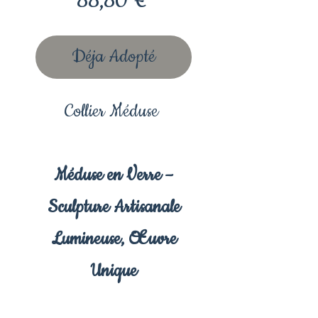
88,80 €
Déja Adopté
Collier Méduse
Méduse en Verre –
Sculpture Artisanale
Lumineuse, Œuvre
Unique