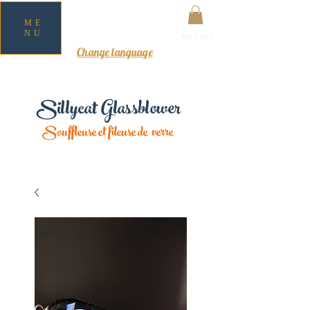
ME
NU
MY CART
Change language
Sillycat Glassblower
Souffleuse et fileuse de verre