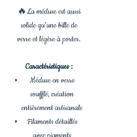
🔥La méduse est aussi
solide qu'une bille de
verre et légère à porter.
Caractéristiques :
Méduse en verre
soufflé, création
entièrement artisanale
Filaments détaillés
avec pigments