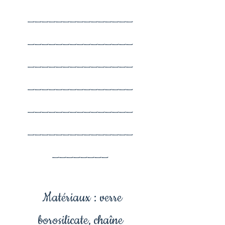
_______________
_______________
_______________
_______________
_______________
_______________
________
Matériaux : verre
borosilicate, chaîne