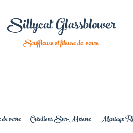
Sillycat Glassblower
Souffleuse et fileuse de verre
 de verre
Créations Sur-Mesure
Mariage Rit