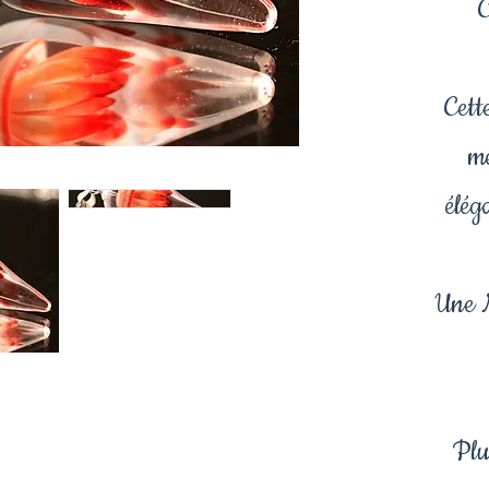
C
Cett
me
élég
Une 
Plus