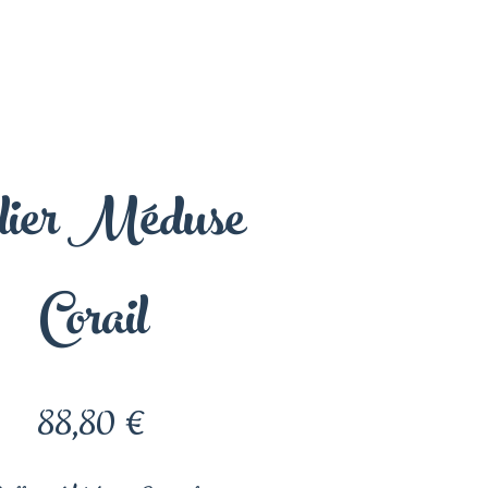
llier Méduse
Corail
Prix
88,80 €