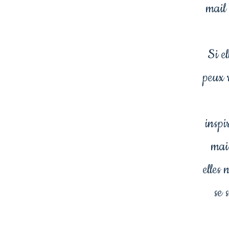
mail 
Si el
peux 
inspi
mais
elles 
se 