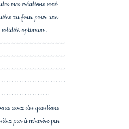
utes mes créations sont
uites au four pour une
solidité optimum .
--------------------------
--------------------------
--------------------------
--------------------------
-------------------
vous avez des questions
sitez par à m'ecrire par