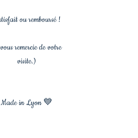
tisfait ou remboursé !
vous remercie de votre
visite.)
Made in Lyon 💙
er méduse, bijoux méduse,