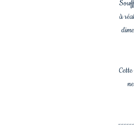
Souff
à réa
dime
Cette
ne
-----