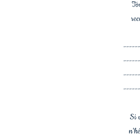
To
rec
-----
-----
-----
-----
Si 
n'hé