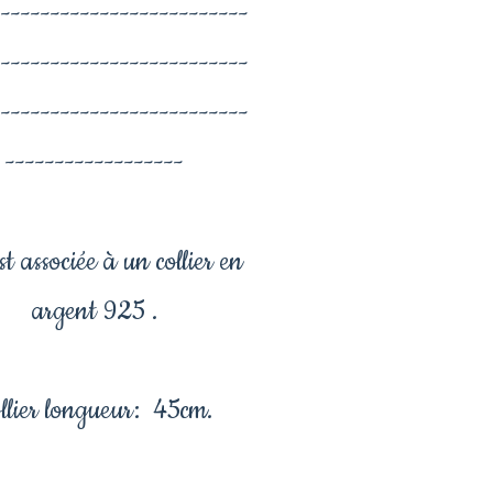
--------------------------
--------------------------
--------------------------
------------------
est associée à un collier en
argent 925 .
llier longueur: 45cm.