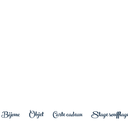
Bijoux
Objet
Carte cadeau
Stage soufflage