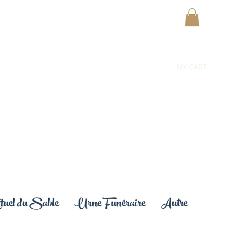
MY CART
uel du Sable
Urne Funéraire
Autre