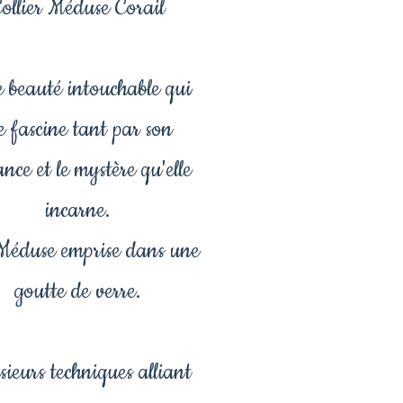
ollier Méduse Corail
e beauté intouchable qui
 fascine tant par son
ance et le mystère qu'elle
incarne.
Méduse emprise dans une
goutte de verre.
ieurs techniques alliant