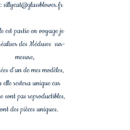
: sillycat@glassblower.fr
le est partie en voyage je
réaliser des Méduses sur-
mesure,
rées d'un de mes modèles,
 elle restera unique car
ne sont pas reproductibles,
sont des pièces uniques.