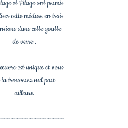
lage et Filage ont permis
liser cette méduse en trois
nsions dans cette goutte
de verre .
 œuvre est unique et vous
 la trouverez nul part
ailleurs.
--------------------------