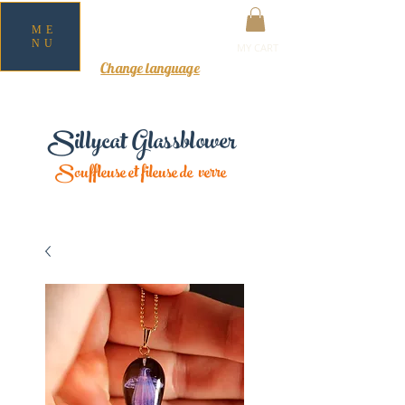
ME
NU
MY CART
Change language
Sillycat Glassblower
Souffleuse et fileuse de verre