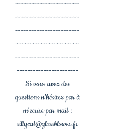
------------------------
------------------------
------------------------
------------------------
------------------------
-----------------------
Si vous avez des
questions n'hésitez par à
m'ecrire par mail :
sillycat@glassblower.fr