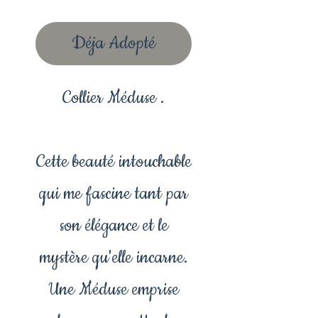
Déja Adopté
Collier Méduse .
Cette beauté intouchable
qui me fascine tant par
son élégance et le
mystère qu'elle incarne.
Une Méduse emprise