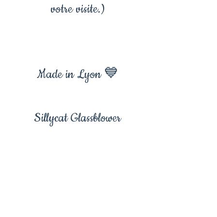
votre visite.)
Made in Lyon 💙
Sillycat Glassblower
Collier méduse, bijoux
méduse, pendentif
méduse, méduse , bijoux