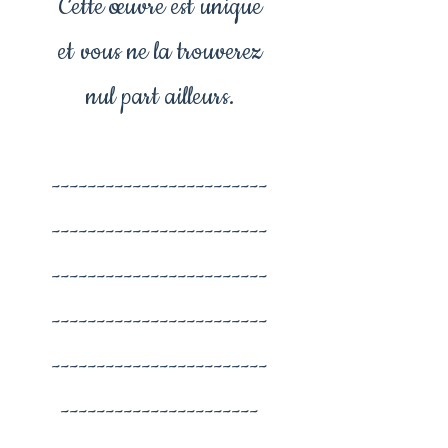
Cette œuvre est unique
et vous ne la trouverez
nul part ailleurs.
------------------------
------------------------
------------------------
------------------------
------------------------
----------------------