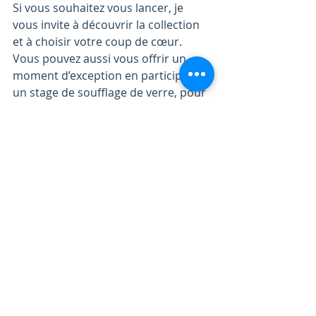
Si vous souhaitez vous lancer, je 
vous invite à découvrir la collection 
et à choisir votre coup de cœur. 
Vous pouvez aussi vous offrir un 
moment d’exception en participant à 
un stage de soufflage de verre, pour 
créer votre propre bijou.
Pour cela, rien de plus simple que de 
cliquer ici pour découvrir le 
pendentif trou noir en verre
 et 
plonger dans cet univers fascinant.
Un bijou, une histoire, un univers
Au final, choisir un pendentif trou 
noir en verre, c’est bien plus qu’un 
simple achat. C’est une invitation à 