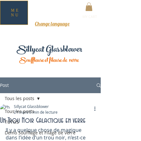
ME
NU
MY CART
Change language
Sillycat Glassblower
Souffleuse et fileuse de verre
Post
Tous les posts
Sillycat Glassblower
Tous les posts
21 mars
5 min de lecture
Un Trou Noir Galactique en verre
TUTOS
Il y a quelque chose de magique 
Démo Soufflage et Filage de verre
dans l’idée d’un trou noir, n’est-ce 