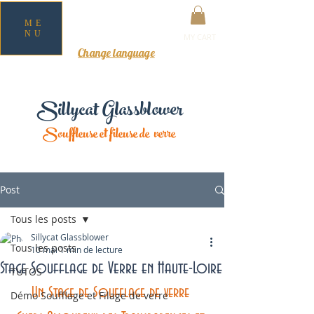
ME
NU
MY CART
Change language
Sillycat Glassblower
Souffleuse et fileuse de verre
Post
Tous les posts
Sillycat Glassblower
Tous les posts
10 mai
1 min de lecture
Stage Soufflage de Verre en Haute-Loire
TUTOS
Un Stage de Soufflage de verre 
Démo Soufflage et Filage de verre