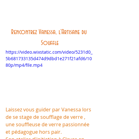
Rencontrez Vanessa, l'Artisane du 
Souffle
https://video.wixstatic.com/video/5231d0_
5b681733135d474d9dbd1e271f21afd6/10
80p/mp4/file.mp4
Laissez vous guider par Vanessa lors 
de se stage de soufflage de verre , 
une souffleuse de verre passionnée 
et pédagogue hors pair. 